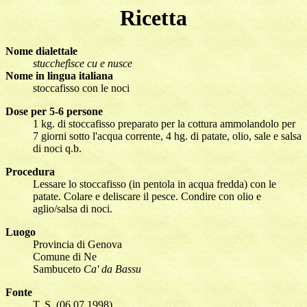
Ricetta
Nome dialettale
stucchefìsce cu e nusce
Nome in lingua italiana
stoccafisso con le noci
Dose per 5-6 persone
1 kg. di stoccafisso preparato per la cottura ammolandolo per
7 giorni sotto l'acqua corrente, 4 hg. di patate, olio, sale e salsa
di noci q.b.
Procedura
Lessare lo stoccafisso (in pentola in acqua fredda) con le
patate. Colare e deliscare il pesce. Condire con olio e
aglio/salsa di noci.
Luogo
Provincia di Genova
Comune di Ne
Sambuceto
Ca' da Bassu
Fonte
T. S. (06.07.1998).